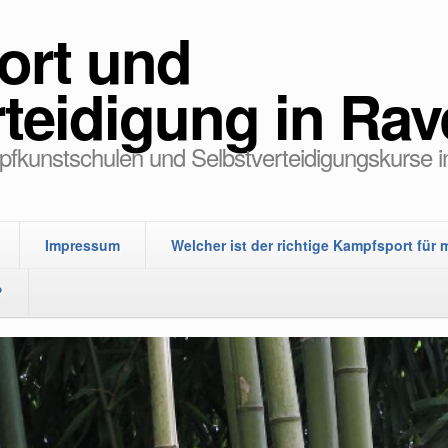
ort und
rteidigung in Ra
fkunstschulen und Selbstverteidigungskurse 
Impressum
Welcher ist der richtige Kampfsport für 
?