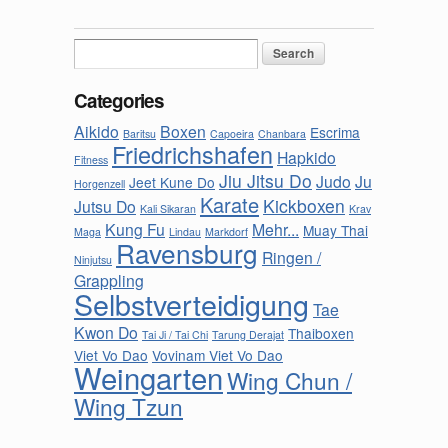
Search
for:
Categories
Aikido
Boxen
Escrima
Baritsu
Capoeira
Chanbara
Friedrichshafen
Hapkido
Fitness
Jiu Jitsu Do
Judo
Ju
Jeet Kune Do
Horgenzell
Karate
Kickboxen
Jutsu Do
Kali Sikaran
Krav
Kung Fu
Mehr...
Muay Thai
Maga
Lindau
Markdorf
Ravensburg
Ringen /
Ninjutsu
Grappling
Selbstverteidigung
Tae
Kwon Do
Thaiboxen
Tai Ji / Tai Chi
Tarung Derajat
Viet Vo Dao
Vovinam Viet Vo Dao
Weingarten
Wing Chun /
Wing Tzun