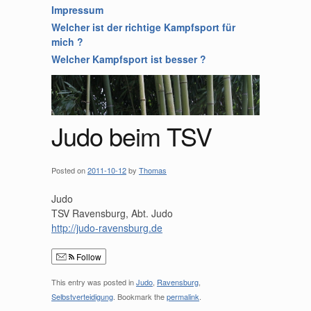
Impressum
Welcher ist der richtige Kampfsport für
mich ?
Welcher Kampfsport ist besser ?
Judo beim TSV
Posted on
2011-10-12
by
Thomas
Judo
TSV Ravensburg, Abt. Judo
http://judo-ravensburg.de
Follow
This entry was posted in
Judo
,
Ravensburg
,
Selbstverteidigung
. Bookmark the
permalink
.