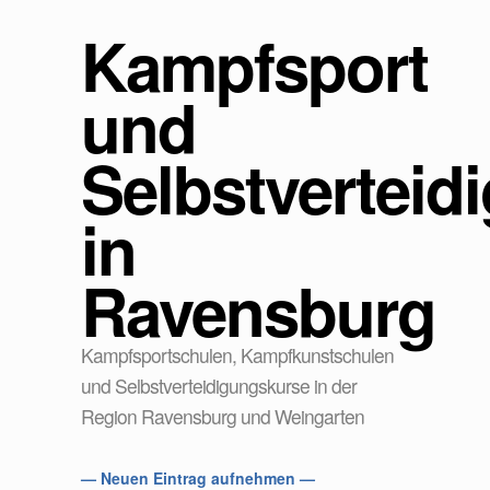
Kampfsport
und
Selbstverteid
in
Ravensburg
Kampfsportschulen, Kampfkunstschulen
und Selbstverteidigungskurse in der
Region Ravensburg und Weingarten
— Neuen Eintrag aufnehmen —