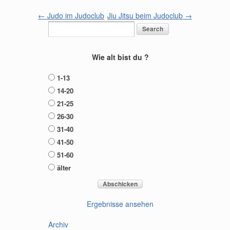
←
Judo im Judoclub
Jiu Jitsu beim Judoclub
→
Wie alt bist du ?
1-13
14-20
21-25
26-30
31-40
41-50
51-60
älter
Ergebnisse ansehen
Archiv